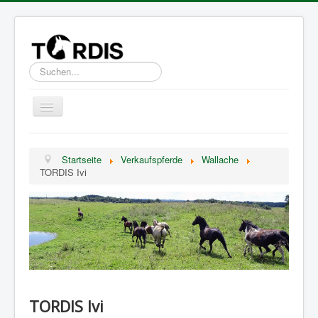
Suchen...
Toggle
Navigation
Über TORDIS
Startseite
Verkaufspferde
Wallache
Verkaufspferde
TORDIS Ivi
FAQ
Kontakt & Impressum
TORDIS Ivi