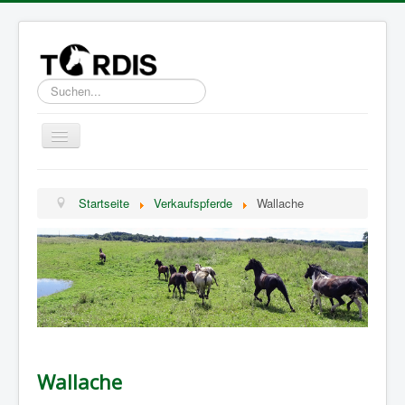
Suchen...
Toggle
Navigation
Über TORDIS
Startseite
Verkaufspferde
Wallache
Verkaufspferde
FAQ
Kontakt & Impressum
Wallache