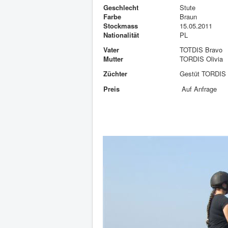
Geschlecht
Stute
Farbe
Braun
Stockmass
15.05.2011
Nationalität
PL
Vater
TOTDIS Bravo
Mutter
TORDIS Olivia
Züchter
Gestüt TORDIS
Preis
Auf Anfrage