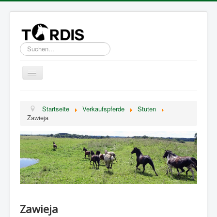
Suchen...
Toggle
Navigation
Über TORDIS
Startseite
Verkaufspferde
Stuten
Verkaufspferde
Zawieja
FAQ
Kontakt & Impressum
Zawieja